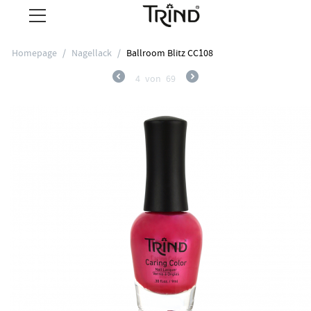
Homepage
/
Nagellack
/
Ballroom Blitz CC108
4
von
69